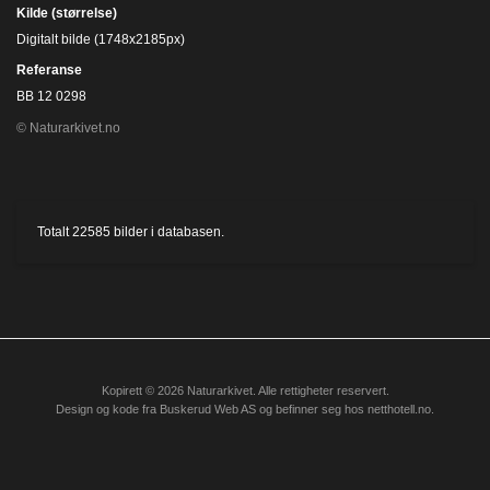
Kilde (størrelse)
Digitalt bilde (1748x2185px)
Referanse
BB 12 0298
© Naturarkivet.no
Totalt
22585
bilder i databasen.
Kopirett © 2026 Naturarkivet. Alle rettigheter reservert.
Design og kode fra
Buskerud Web AS
og befinner seg hos
netthotell.no
.