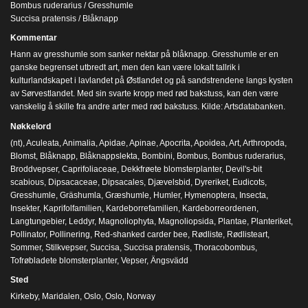
Bombus ruderarius / Gresshumle
Succisa pratensis / Blåknapp
Kommentar
Hann av gresshumle som sanker nektar på blåknapp. Gresshumle er en
ganske begrenset utbredt art, men den kan være lokalt tallrik i
kulturlandskapet i lavlandet på Østlandet og på sandstrendene langs kysten
av Sørvestlandet. Med sin svarte kropp med rød bakstuss, kan den være
vanskelig å skille fra andre arter med rød bakstuss. Kilde: Artsdatabanken.
Nøkkelord
(nt)
,
Aculeata
,
Animalia
,
Apidae
,
Apinae
,
Apocrita
,
Apoidea
,
Art
,
Arthropoda
,
Blomst
,
Blåknapp
,
Blåknappslekta
,
Bombini
,
Bombus
,
Bombus ruderarius
,
Broddvepser
,
Caprifoliaceae
,
Dekkfrøete blomsterplanter
,
Devil's-bit
scabious
,
Dipsacaceae
,
Dipsacales
,
Djævelsbid
,
Dyreriket
,
Eudicots
,
Gresshumle
,
Gräshumla
,
Græshumle
,
Humler
,
Hymenoptera
,
Insecta
,
Insekter
,
Kaprifolfamilien
,
Kardeborrefamilien
,
Kardeborreordenen
,
Langtungebier
,
Leddyr
,
Magnoliophyta
,
Magnoliopsida
,
Plantae
,
Planteriket
,
Pollinator
,
Pollinering
,
Red-shanked carder bee
,
Rødliste
,
Rødlisteart
,
Sommer
,
Stilkvepser
,
Succisa
,
Succisa pratensis
,
Thoracobombus
,
Tofrøbladete blomsterplanter
,
Vepser
,
Ängsvädd
Sted
Kirkeby, Maridalen, Oslo, Oslo, Norway