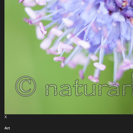
X
Art