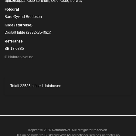
Spikersuppa, Oslo sentrum, Oslo, Oslo, Norway
Fotograf
Bård Øyvind Bredesen
Kilde (størrelse)
Digitalt bilde (2832x3540px)
Referanse
BB 13 0385
© Naturarkivet.no
Totalt
22585
bilder i databasen.
Kopirett © 2026 Naturarkivet. Alle rettigheter reservert.
Design og kode fra
Buskerud Web AS
og befinner seg hos
netthotell.no
.