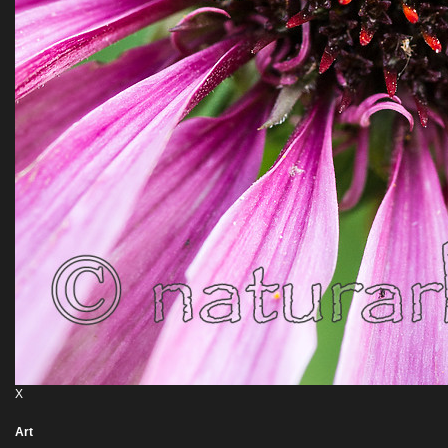
X
Art