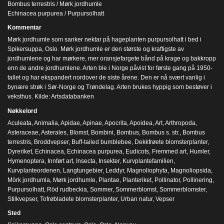
Bombus terrestris / Mørk jordhumle
Echinacea purpurea / Purpursolhatt
Kommentar
Mørk jordhumle som sanker nektar på hageplanten purpursolhatt i bed i
Spikersuppa, Oslo. Mørk jordhumle er den største og kraftigste av
jordhumlene og har mørkere, mer oransjefargete bånd på krage og bakkropp
enn de andre jordhumlene. Arten ble i Norge påvist for første gang på 1950-
tallet og har ekspandert nordover de siste årene. Den er nå svært vanlig i
bynære strøk i Sør-Norge og Trøndelag. Arten brukes hyppig som bestøver i
veksthus. Kilde: Artsdatabanken
Nøkkelord
Aculeata
,
Animalia
,
Apidae
,
Apinae
,
Apocrita
,
Apoidea
,
Art
,
Arthropoda
,
Asteraceae
,
Asterales
,
Blomst
,
Bombini
,
Bombus
,
Bombus s. str.
,
Bombus
terrestris
,
Broddvepser
,
Buff-tailed bumblebee
,
Dekkfrøete blomsterplanter
,
Dyreriket
,
Echinacea
,
Echinacea purpurea
,
Eudicots
,
Fremmed art
,
Humler
,
Hymenoptera
,
Innført art
,
Insecta
,
Insekter
,
Kurvplantefamilien
,
Kurvplanteordenen
,
Langtungebier
,
Leddyr
,
Magnoliophyta
,
Magnoliopsida
,
Mörk jordhumla
,
Mørk jordhumle
,
Plantae
,
Planteriket
,
Pollinator
,
Pollinering
,
Purpursolhatt
,
Röd rudbeckia
,
Sommer
,
Sommerblomst
,
Sommerblomster
,
Stilkvepser
,
Tofrøbladete blomsterplanter
,
Urban natur
,
Vepser
Sted