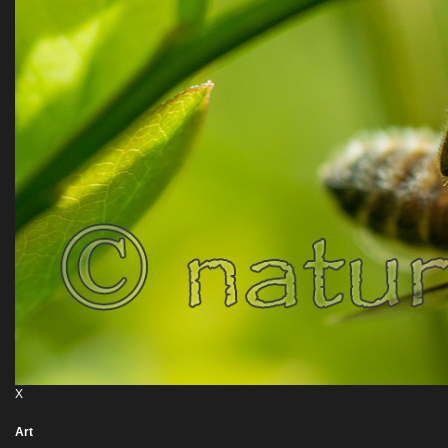
X
Art