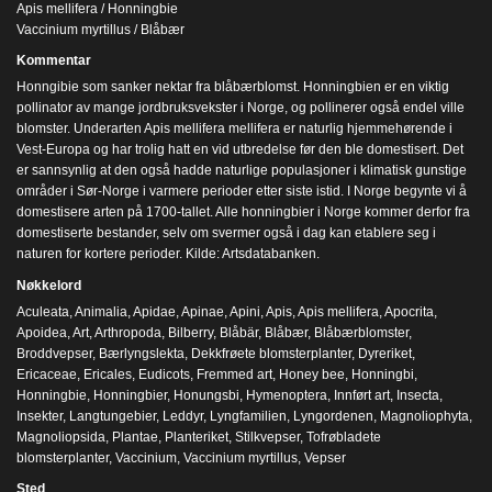
Apis mellifera / Honningbie
Vaccinium myrtillus / Blåbær
Kommentar
Honngibie som sanker nektar fra blåbærblomst. Honningbien er en viktig
pollinator av mange jordbruksvekster i Norge, og pollinerer også endel ville
blomster. Underarten Apis mellifera mellifera er naturlig hjemmehørende i
Vest-Europa og har trolig hatt en vid utbredelse før den ble domestisert. Det
er sannsynlig at den også hadde naturlige populasjoner i klimatisk gunstige
områder i Sør-Norge i varmere perioder etter siste istid. I Norge begynte vi å
domestisere arten på 1700-tallet. Alle honningbier i Norge kommer derfor fra
domestiserte bestander, selv om svermer også i dag kan etablere seg i
naturen for kortere perioder. Kilde: Artsdatabanken.
Nøkkelord
Aculeata
,
Animalia
,
Apidae
,
Apinae
,
Apini
,
Apis
,
Apis mellifera
,
Apocrita
,
Apoidea
,
Art
,
Arthropoda
,
Bilberry
,
Blåbär
,
Blåbær
,
Blåbærblomster
,
Broddvepser
,
Bærlyngslekta
,
Dekkfrøete blomsterplanter
,
Dyreriket
,
Ericaceae
,
Ericales
,
Eudicots
,
Fremmed art
,
Honey bee
,
Honningbi
,
Honningbie
,
Honningbier
,
Honungsbi
,
Hymenoptera
,
Innført art
,
Insecta
,
Insekter
,
Langtungebier
,
Leddyr
,
Lyngfamilien
,
Lyngordenen
,
Magnoliophyta
,
Magnoliopsida
,
Plantae
,
Planteriket
,
Stilkvepser
,
Tofrøbladete
blomsterplanter
,
Vaccinium
,
Vaccinium myrtillus
,
Vepser
Sted