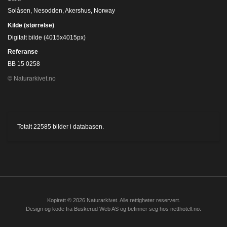
Solåsen, Nesodden, Akershus, Norway
Kilde (størrelse)
Digitalt bilde (4015x4015px)
Referanse
BB 15 0258
© Naturarkivet.no
Totalt
22585
bilder i databasen.
Kopirett © 2026 Naturarkivet. Alle rettigheter reservert.
Design og kode fra
Buskerud Web AS
og befinner seg hos
netthotell.no
.