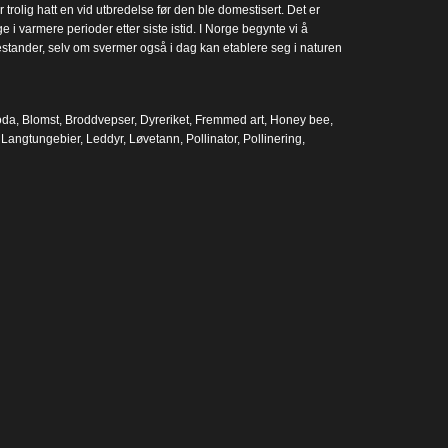
rolig hatt en vid utbredelse før den ble domestisert. Det er
i varmere perioder etter siste istid. I Norge begynte vi å
estander, selv om svermer også i dag kan etablere seg i naturen
oda
,
Blomst
,
Broddvepser
,
Dyreriket
,
Fremmed art
,
Honey bee
,
,
Langtungebier
,
Leddyr
,
Løvetann
,
Pollinator
,
Pollinering
,