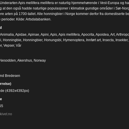
Underarten Apis mellifera mellifera er naturlig hjemmehørende i Vest-Europa og har t
g at den også hadde naturlige populasjoner i klimatisk gunstige områder i Sør-Norge 
re arten på 1700-tallet. Alle honningbier i Norge kommer derfor fra domestiserte b
e perioder. Kilde: Artsdatabanken.
d
Animalia
,
Apidae
,
Apinae
,
Apini
,
Apis
,
Apis mellifera
,
Apocrita
,
Apoidea
,
Art
,
Arthrop
i
,
Honningbie
,
Honningbier
,
Honungsbi
,
Hymenoptera
,
Innført art
,
Insecta
,
Insekter
er
,
Vepser
,
Vår
 Nesodden, Akershus, Norway
ind Bredesen
ørrelse)
bilde (4392x4392px)
e
55
kivet.no