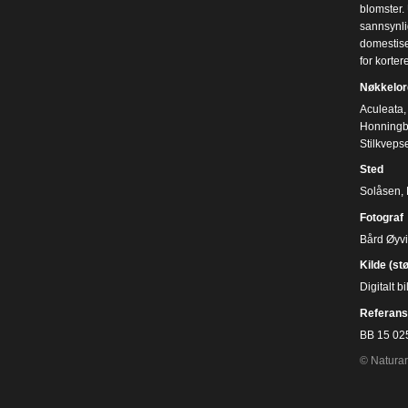
blomster. 
sannsynli
domestise
for korter
Nøkkelor
Aculeata
,
Honningb
Stilkveps
Sted
Solåsen,
Fotograf
Bård Øyv
Kilde (st
Digitalt 
Referans
BB 15 02
© Naturar