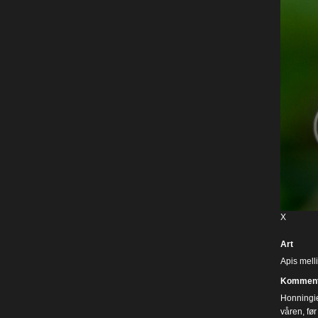
X
Art
Apis mell
Komment
Honningie
våren, før