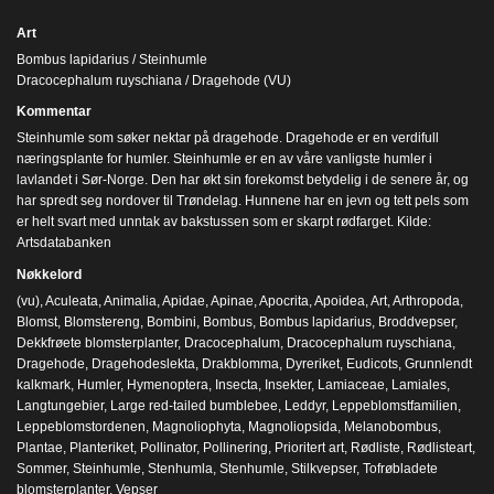
Art
Bombus lapidarius / Steinhumle
Dracocephalum ruyschiana / Dragehode (VU)
Kommentar
Steinhumle som søker nektar på dragehode. Dragehode er en verdifull
næringsplante for humler. Steinhumle er en av våre vanligste humler i
lavlandet i Sør-Norge. Den har økt sin forekomst betydelig i de senere år, og
har spredt seg nordover til Trøndelag. Hunnene har en jevn og tett pels som
er helt svart med unntak av bakstussen som er skarpt rødfarget. Kilde:
Artsdatabanken
Nøkkelord
(vu)
,
Aculeata
,
Animalia
,
Apidae
,
Apinae
,
Apocrita
,
Apoidea
,
Art
,
Arthropoda
,
Blomst
,
Blomstereng
,
Bombini
,
Bombus
,
Bombus lapidarius
,
Broddvepser
,
Dekkfrøete blomsterplanter
,
Dracocephalum
,
Dracocephalum ruyschiana
,
Dragehode
,
Dragehodeslekta
,
Drakblomma
,
Dyreriket
,
Eudicots
,
Grunnlendt
kalkmark
,
Humler
,
Hymenoptera
,
Insecta
,
Insekter
,
Lamiaceae
,
Lamiales
,
Langtungebier
,
Large red-tailed bumblebee
,
Leddyr
,
Leppeblomstfamilien
,
Leppeblomstordenen
,
Magnoliophyta
,
Magnoliopsida
,
Melanobombus
,
Plantae
,
Planteriket
,
Pollinator
,
Pollinering
,
Prioritert art
,
Rødliste
,
Rødlisteart
,
Sommer
,
Steinhumle
,
Stenhumla
,
Stenhumle
,
Stilkvepser
,
Tofrøbladete
blomsterplanter
,
Vepser