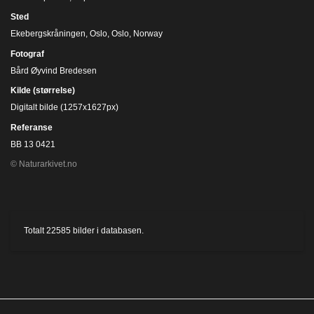
Sted
Ekebergskråningen, Oslo, Oslo, Norway
Fotograf
Bård Øyvind Bredesen
Kilde (størrelse)
Digitalt bilde (1257x1627px)
Referanse
BB 13 0421
© Naturarkivet.no
Totalt
22585
bilder i databasen.