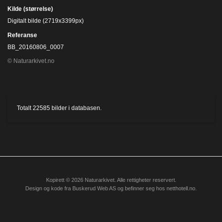
Kilde (størrelse)
Digitalt bilde (2719x3399px)
Referanse
BB_20160806_0007
© Naturarkivet.no
Totalt
22585
bilder i databasen.
Kopirett © 2026 Naturarkivet. Alle rettigheter reservert.
Design og kode fra
Buskerud Web AS
og befinner seg hos
netthotell.no
.