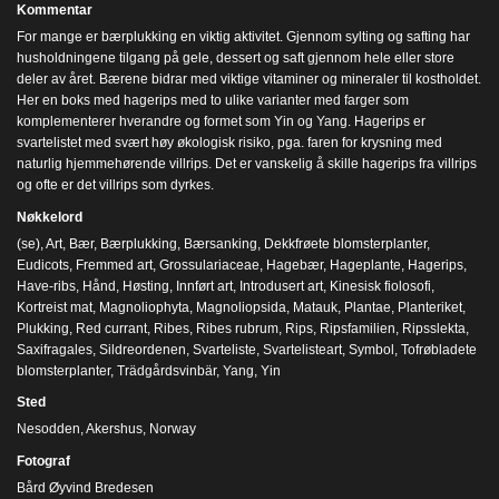
Kommentar
For mange er bærplukking en viktig aktivitet. Gjennom sylting og safting har
husholdningene tilgang på gele, dessert og saft gjennom hele eller store
deler av året. Bærene bidrar med viktige vitaminer og mineraler til kostholdet.
Her en boks med hagerips med to ulike varianter med farger som
komplementerer hverandre og formet som Yin og Yang. Hagerips er
svartelistet med svært høy økologisk risiko, pga. faren for krysning med
naturlig hjemmehørende villrips. Det er vanskelig å skille hagerips fra villrips
og ofte er det villrips som dyrkes.
Nøkkelord
(se)
,
Art
,
Bær
,
Bærplukking
,
Bærsanking
,
Dekkfrøete blomsterplanter
,
Eudicots
,
Fremmed art
,
Grossulariaceae
,
Hagebær
,
Hageplante
,
Hagerips
,
Have-ribs
,
Hånd
,
Høsting
,
Innført art
,
Introdusert art
,
Kinesisk fiolosofi
,
Kortreist mat
,
Magnoliophyta
,
Magnoliopsida
,
Matauk
,
Plantae
,
Planteriket
,
Plukking
,
Red currant
,
Ribes
,
Ribes rubrum
,
Rips
,
Ripsfamilien
,
Ripsslekta
,
Saxifragales
,
Sildreordenen
,
Svarteliste
,
Svartelisteart
,
Symbol
,
Tofrøbladete
blomsterplanter
,
Trädgårdsvinbär
,
Yang
,
Yin
Sted
Nesodden, Akershus, Norway
Fotograf
Bård Øyvind Bredesen