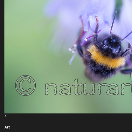
X
Art