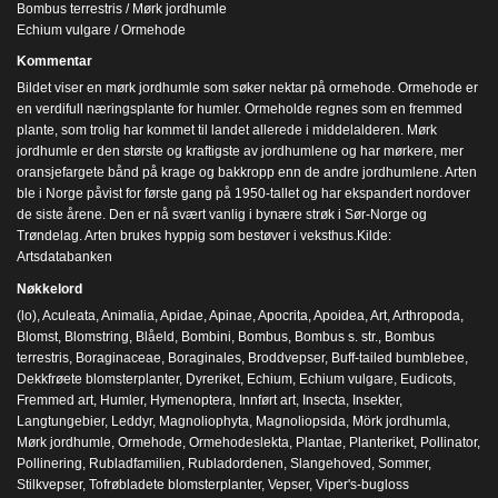
Bombus terrestris / Mørk jordhumle
Echium vulgare / Ormehode
Kommentar
Bildet viser en mørk jordhumle som søker nektar på ormehode. Ormehode er
en verdifull næringsplante for humler. Ormeholde regnes som en fremmed
plante, som trolig har kommet til landet allerede i middelalderen. Mørk
jordhumle er den største og kraftigste av jordhumlene og har mørkere, mer
oransjefargete bånd på krage og bakkropp enn de andre jordhumlene. Arten
ble i Norge påvist for første gang på 1950-tallet og har ekspandert nordover
de siste årene. Den er nå svært vanlig i bynære strøk i Sør-Norge og
Trøndelag. Arten brukes hyppig som bestøver i veksthus.Kilde:
Artsdatabanken
Nøkkelord
(lo)
,
Aculeata
,
Animalia
,
Apidae
,
Apinae
,
Apocrita
,
Apoidea
,
Art
,
Arthropoda
,
Blomst
,
Blomstring
,
Blåeld
,
Bombini
,
Bombus
,
Bombus s. str.
,
Bombus
terrestris
,
Boraginaceae
,
Boraginales
,
Broddvepser
,
Buff-tailed bumblebee
,
Dekkfrøete blomsterplanter
,
Dyreriket
,
Echium
,
Echium vulgare
,
Eudicots
,
Fremmed art
,
Humler
,
Hymenoptera
,
Innført art
,
Insecta
,
Insekter
,
Langtungebier
,
Leddyr
,
Magnoliophyta
,
Magnoliopsida
,
Mörk jordhumla
,
Mørk jordhumle
,
Ormehode
,
Ormehodeslekta
,
Plantae
,
Planteriket
,
Pollinator
,
Pollinering
,
Rubladfamilien
,
Rubladordenen
,
Slangehoved
,
Sommer
,
Stilkvepser
,
Tofrøbladete blomsterplanter
,
Vepser
,
Viper's-bugloss