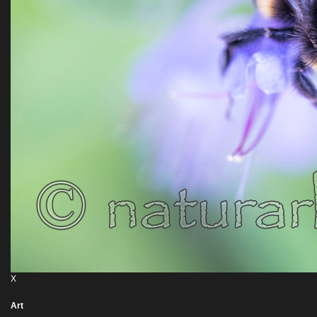
X
Art