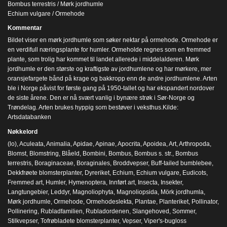
Bombus terrestris / Mørk jordhumle
Echium vulgare / Ormehode
Kommentar
Bildet viser en mørk jordhumle som søker nektar på ormehode. Ormehode er
en verdifull næringsplante for humler. Ormeholde regnes som en fremmed
plante, som trolig har kommet til landet allerede i middelalderen. Mørk
jordhumle er den største og kraftigste av jordhumlene og har mørkere, mer
oransjefargete bånd på krage og bakkropp enn de andre jordhumlene. Arten
ble i Norge påvist for første gang på 1950-tallet og har ekspandert nordover
de siste årene. Den er nå svært vanlig i bynære strøk i Sør-Norge og
Trøndelag. Arten brukes hyppig som bestøver i veksthus.Kilde:
Artsdatabanken
Nøkkelord
(lo)
,
Aculeata
,
Animalia
,
Apidae
,
Apinae
,
Apocrita
,
Apoidea
,
Art
,
Arthropoda
,
Blomst
,
Blomstring
,
Blåeld
,
Bombini
,
Bombus
,
Bombus s. str.
,
Bombus
terrestris
,
Boraginaceae
,
Boraginales
,
Broddvepser
,
Buff-tailed bumblebee
,
Dekkfrøete blomsterplanter
,
Dyreriket
,
Echium
,
Echium vulgare
,
Eudicots
,
Fremmed art
,
Humler
,
Hymenoptera
,
Innført art
,
Insecta
,
Insekter
,
Langtungebier
,
Leddyr
,
Magnoliophyta
,
Magnoliopsida
,
Mörk jordhumla
,
Mørk jordhumle
,
Ormehode
,
Ormehodeslekta
,
Plantae
,
Planteriket
,
Pollinator
,
Pollinering
,
Rubladfamilien
,
Rubladordenen
,
Slangehoved
,
Sommer
,
Stilkvepser
,
Tofrøbladete blomsterplanter
,
Vepser
,
Viper's-bugloss