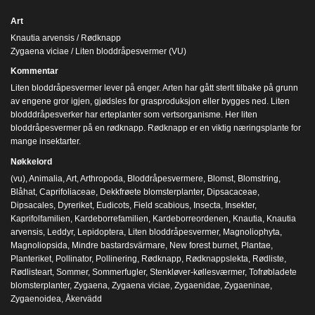
Art
Knautia arvensis / Rødknapp
Zygaena viciae / Liten bloddråpesvermer (VU)
Kommentar
Liten bloddråpesvermer lever på enger. Arten har gått sterlt tilbake på grunn
av engene gror igjen, gjødsles for grasproduksjon eller bygges ned. Liten
blodddråpesverker har erteplanter som vertsorganisme. Her liten
bloddråpesvermer på en rødknapp. Rødknapp er en viktig næringsplante for
mange insektarter.
Nøkkelord
(vu)
,
Animalia
,
Art
,
Arthropoda
,
Bloddråpesvermere
,
Blomst
,
Blomstring
,
Blåhat
,
Caprifoliaceae
,
Dekkfrøete blomsterplanter
,
Dipsacaceae
,
Dipsacales
,
Dyreriket
,
Eudicots
,
Field scabious
,
Insecta
,
Insekter
,
Kaprifolfamilien
,
Kardeborrefamilien
,
Kardeborreordenen
,
Knautia
,
Knautia
arvensis
,
Leddyr
,
Lepidoptera
,
Liten bloddråpesvermer
,
Magnoliophyta
,
Magnoliopsida
,
Mindre bastardsvärmare
,
New forest burnet
,
Plantae
,
Planteriket
,
Pollinator
,
Pollinering
,
Rødknapp
,
Rødknappslekta
,
Rødliste
,
Rødlisteart
,
Sommer
,
Sommerfugler
,
Stenkløver-køllesværmer
,
Tofrøbladete
blomsterplanter
,
Zygaena
,
Zygaena viciae
,
Zygaenidae
,
Zygaeninae
,
Zygaenoidea
,
Åkervädd