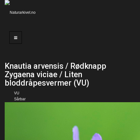
Knautia arvensis / Rødknapp
Zygaena viciae / Liten
bloddråpesvermer (VU)
VU
Sårbar