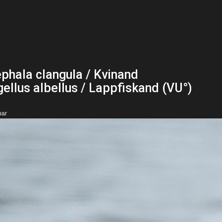
phala clangula / Kvinand
ellus albellus / Lappfiskand (VU°)
bar