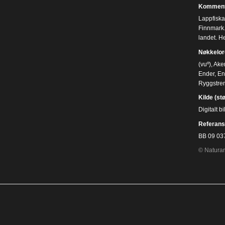
Komment
Lappfiska
Finnmark. 
landet. H
Nøkkelor
(vuº)
,
Ake
Ender
,
En
Ryggstre
Kilde (st
Digitalt 
Referans
BB 09 03
© Naturar