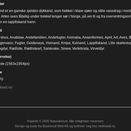
ar
nd er en ganske sjelden dykkand, som hekker i klare sjøer og stille vassdrag i nordl
Arten sees fåtallig under trekket lenger sør i Norge, på vei til og fra overvintrings
er en lappfiskand hann.
d
rshus
,
Anatidae
,
Andefamilien
,
Andefugler
,
Animalia
,
Anseriformes
,
April
,
Art
,
Aves
,
B
gervann
,
Fugler
,
Goldeneye
,
Hvinand
,
Knipa
,
Kvinand
,
Lappfiskand
,
Lille skalleslu
ngdyr
,
Rødliste
,
Rødlisteart
,
Salskrake
,
Smew
,
Vertebrata
,
Virveldyr
ørrelse)
bilde (1563x1954px)
e
70
kivet.no
Kopirett © 2026 Naturarkivet. Alle rettigheter reservert.
Design og kode fra
Buskerud Web AS
og befinner seg hos
netthotell.no
.