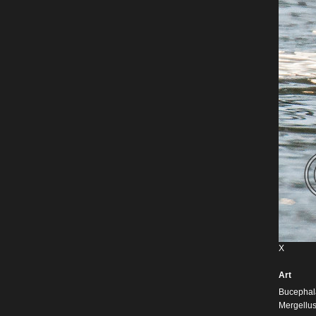
X
Art
Bucephala
Mergellus