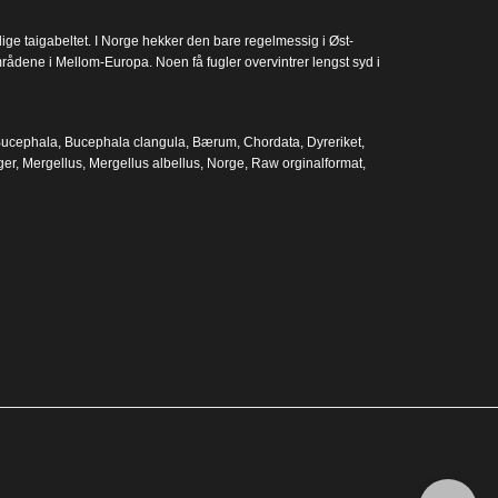
ige taigabeltet. I Norge hekker den bare regelmessig i Øst-
områdene i Mellom-Europa. Noen få fugler overvintrer lengst syd i
ucephala
,
Bucephala clangula
,
Bærum
,
Chordata
,
Dyreriket
,
ger
,
Mergellus
,
Mergellus albellus
,
Norge
,
Raw orginalformat
,