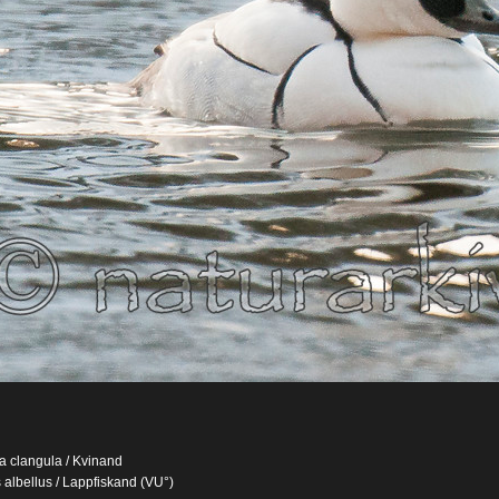
 clangula / Kvinand
 albellus / Lappfiskand (VU°)