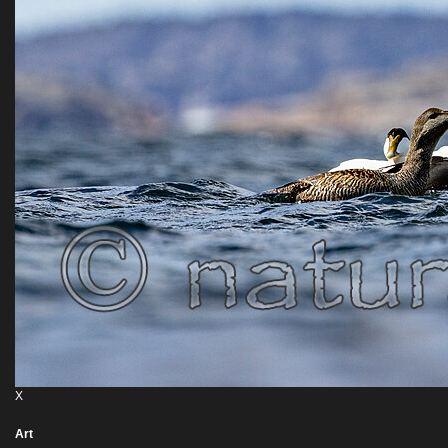
X
Art