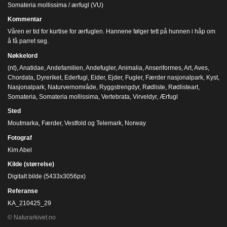
Somateria mollissima / ærfugl (VU)
Kommentar
Våren er tid for kurtise for ærfuglen. Hannene følger tett på hunnen i håp om
å få parret seg.
Nøkkelord
(nt)
,
Anatidae
,
Andefamilien
,
Andefugler
,
Animalia
,
Anseriformes
,
Art
,
Aves
,
Chordata
,
Dyreriket
,
Ederfugl
,
Eider
,
Ejder
,
Fugler
,
Færder nasjonalpark
,
Kyst
,
Nasjonalpark
,
Naturvernområde
,
Ryggstrengdyr
,
Rødliste
,
Rødlisteart
,
Somateria
,
Somateria mollissima
,
Vertebrata
,
Virveldyr
,
Ærfugl
Sted
Moutmarka, Færder, Vestfold og Telemark, Norway
Fotograf
Kim Abel
Kilde (størrelse)
Digitalt bilde (5433x3056px)
Referanse
KA_210425_29
© Naturarkivet.no