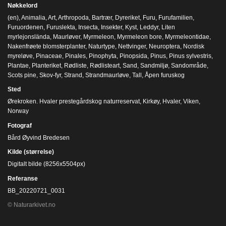
Nøkkelord
(en)
,
Animalia
,
Art
,
Arthropoda
,
Bartrær
,
Dyreriket
,
Furu
,
Furufamilien
,
Furuordenen
,
Furuslekta
,
Insecta
,
Insekter
,
Kyst
,
Leddyr
,
Liten
myrlejonslända
,
Maurløver
,
Myrmeleon
,
Myrmeleon bore
,
Myrmeleontidae
,
Nakenfrøete blomsterplanter
,
Naturtype
,
Nettvinger
,
Neuroptera
,
Nordisk
myreløve
,
Pinaceae
,
Pinales
,
Pinophyta
,
Pinopsida
,
Pinus
,
Pinus sylvestris
,
Plantae
,
Planteriket
,
Rødliste
,
Rødlisteart
,
Sand
,
Sandmiljø
,
Sandområde
,
Scots pine
,
Skov-fyr
,
Strand
,
Strandmaurløve
,
Tall
,
Åpen furuskog
Sted
Ørekroken. Hvaler prestegårdskog naturreservat, Kirkøy, Hvaler, Viken,
Norway
Fotograf
Bård Øyvind Bredesen
Kilde (størrelse)
Digitalt bilde (8256x5504px)
Referanse
BB_20220721_0031
© Naturarkivet.no