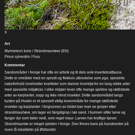
X
Art
Myrmeleon bore / Strandmaurløve (EN)
Pinus sylvestris / Furu
Kommentar
Sandområder i Norge har ofte en artsrik og til dels unik invertebratfauna.
Dette er områder med en spredt og flekkvis utbredelse som pga. spesielle
naturforhold inneholder kvaliteter som danner livsmiljø for en lang rekke arter
med spesielle miljøkrav. I slike miljøer lever ofte mange sjeldne og rødlistede
arter av karplanter, sopp og ikke minst insekter. Dette sandområdet langs
kysten på Hvaler er et spesielt viktig leveområde for mange rødlistede
insekter og karplanter. I forgrunnen av bildet kan man se groper etter
strandmaurløve, sm lager en fangstgrop i løs sand. I bunnen sitter larve og
fanger dyr som faller nedi, som regel maur. Larven har kraftige kjever.
Strandmaurløv er meget sjelden i Norge. Den finnes bare på havstrender på
noen få lokaliteter på Østlandet.