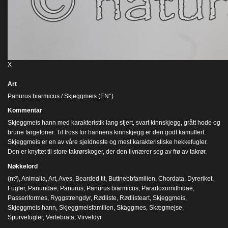
X
Art
Panurus biarmicus / Skjeggmeis (EN°)
Kommentar
Skjeggmeis hann med karakteristik lang stjert, svart kinnskjegg, grått hode og
brune fargetoner. Til tross for hannens kinnskjegg er den godt kamuflert.
Skjeggmeis er en av våre sjeldneste og mest karakteristiske hekkefugler.
Den er knyttet til store takrørskoger, der den livnærer seg av frø av takrør.
Nøkkelord
(ntº)
,
Animalia
,
Art
,
Aves
,
Bearded tit
,
Buttnebbfamilien
,
Chordata
,
Dyreriket
,
Fugler
,
Panuridae
,
Panurus
,
Panurus biarmicus
,
Paradoxornithidae
,
Passeriformes
,
Ryggstrengdyr
,
Rødliste
,
Rødlisteart
,
Skjeggmeis
,
Skjeggmeis hann
,
Skjeggmeisfamilien
,
Skäggmes
,
Skægmejse
,
Spurvefugler
,
Vertebrata
,
Virveldyr