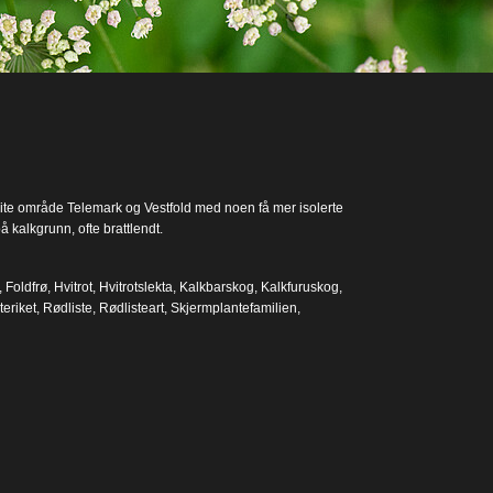
t lite område Telemark og Vestfold med noen få mer isolerte
 kalkgrunn, ofte brattlendt.
,
Foldfrø
,
Hvitrot
,
Hvitrotslekta
,
Kalkbarskog
,
Kalkfuruskog
,
teriket
,
Rødliste
,
Rødlisteart
,
Skjermplantefamilien
,