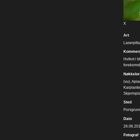
X
Art
Laserpitiu
Komment
Hvitrot i 
forekomst
Nøkkelor
(vu)
,
Apia
Karplante
Skjermpl
Sted
Porsgrun
Dato
26.06.20
Fotograf