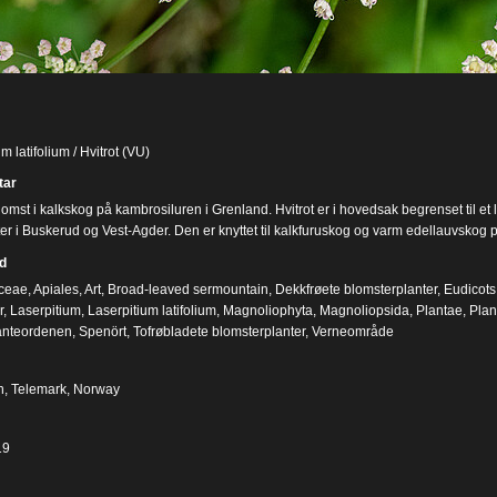
m latifolium / Hvitrot (VU)
ar
blomst i kalkskog på kambrosiluren i Grenland. Hvitrot er i hovedsak begrenset til e
er i Buskerud og Vest-Agder. Den er knyttet til kalkfuruskog og varm edellauvskog på
d
ceae
,
Apiales
,
Art
,
Broad-leaved sermountain
,
Dekkfrøete blomsterplanter
,
Eudicots
r
,
Laserpitium
,
Laserpitium latifolium
,
Magnoliophyta
,
Magnoliopsida
,
Plantae
,
Plan
anteordenen
,
Spenört
,
Tofrøbladete blomsterplanter
,
Verneområde
n, Telemark, Norway
19