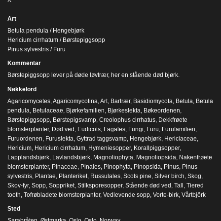
Art
Betula pendula / Hengebjørk
Hericium cirrhatum / Børstepiggsopp
Pinus sylvestris / Furu
Kommentar
Børstepiggsopp lever på døde løvtrær, her en stående død bjørk.
Nøkkelord
Agaricomycetes
,
Agaricomycotina
,
Art
,
Bartrær
,
Basidiomycota
,
Betula
,
Betula
pendula
,
Betulaceae
,
Bjørkefamilien
,
Bjørkeslekta
,
Bøkeordenen
,
Børstepiggsopp
,
Børstepigsvamp
,
Creolophus cirrhatus
,
Dekkfrøete
blomsterplanter
,
Død ved
,
Eudicots
,
Fagales
,
Fungi
,
Furu
,
Furufamilien
,
Furuordenen
,
Furuslekta
,
Gyttrad taggsvamp
,
Hengebjørk
,
Hericiaceae
,
Hericium
,
Hericium cirrhatum
,
Hymeniesopper
,
Korallpiggsopper
,
Lapplandsbjørk
,
Lavlandsbjørk
,
Magnoliophyta
,
Magnoliopsida
,
Nakenfrøete
blomsterplanter
,
Pinaceae
,
Pinales
,
Pinophyta
,
Pinopsida
,
Pinus
,
Pinus
sylvestris
,
Plantae
,
Planteriket
,
Russulales
,
Scots pine
,
Silver birch
,
Skog
,
Skov-fyr
,
Sopp
,
Soppriket
,
Stilksporesopper
,
Stående død ved
,
Tall
,
Tiered
tooth
,
Tofrøbladete blomsterplanter
,
Vedlevende sopp
,
Vorte-birk
,
Vårtbjörk
Sted
Sarabråten, Østmarka, Oslo, Oslo, Norway