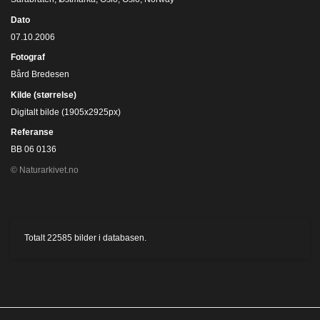
Dato
07.10.2006
Fotograf
Bård Bredesen
Kilde (størrelse)
Digitalt bilde (1905x2925px)
Referanse
BB 06 0136
© Naturarkivet.no
Totalt
22585
bilder i databasen.