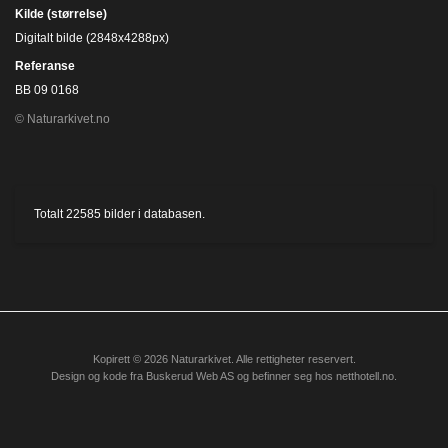
Kilde (størrelse)
Digitalt bilde (2848x4288px)
Referanse
BB 09 0168
© Naturarkivet.no
Totalt
22585
bilder i databasen.
Kopirett © 2026 Naturarkivet. Alle rettigheter reservert.
Design og kode fra
Buskerud Web AS
og befinner seg hos
netthotell.no
.