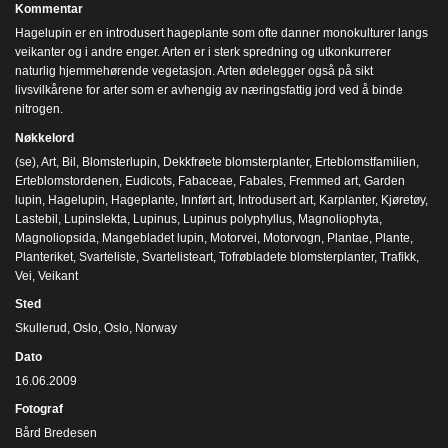
Kommentar
Hagelupin er en introdusert hageplante som ofte danner monokulturer langs
veikanter og i andre enger. Arten er i sterk spredning og utkonkurrerer
naturlig hjemmehørende vegetasjon. Arten ødelegger også på sikt
livsvilkårene for arter som er avhengig av næringsfattig jord ved å binde
nitrogen.
Nøkkelord
(se)
,
Art
,
Bil
,
Blomsterlupin
,
Dekkfrøete blomsterplanter
,
Erteblomstfamilien
,
Erteblomstordenen
,
Eudicots
,
Fabaceae
,
Fabales
,
Fremmed art
,
Garden
lupin
,
Hagelupin
,
Hageplante
,
Innført art
,
Introdusert art
,
Karplanter
,
Kjøretøy
,
Lastebil
,
Lupinslekta
,
Lupinus
,
Lupinus polyphyllus
,
Magnoliophyta
,
Magnoliopsida
,
Mangebladet lupin
,
Motorvei
,
Motorvogn
,
Plantae
,
Plante
,
Planteriket
,
Svarteliste
,
Svartelisteart
,
Tofrøbladete blomsterplanter
,
Trafikk
,
Vei
,
Veikant
Sted
Skullerud, Oslo, Oslo, Norway
Dato
16.06.2009
Fotograf
Bård Bredesen