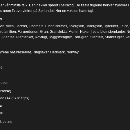
er vår minste falk. Den hekker spredt i fjellskog. De fleste fuglene trekker sydover 
ns noen få overvintrer på Sørlandet. Her en voksen hannfugl.
d
Art
,
Aves
,
Bartrær
,
Chordata
,
Ciconiiformes
,
Dvergfalk
,
Dværgfalk
,
Dyreriket
,
Falco
,
rufamilien
,
Furuordenen
,
Gran
,
Granslekta
,
Merlin
,
Nakenfrøete blomsterplanter
,
N
a
,
Plantae
,
Planteriket
,
Rovfugl
,
Ryggstrengdyr
,
Rød-gran
,
Stenfalk
,
Storkefugler
,
Ve
rene naturreservat, Ringsaker, Hedmark, Norway
09
desen
ørrelse)
bilde (1429x1873px)
e
30
kivet.no