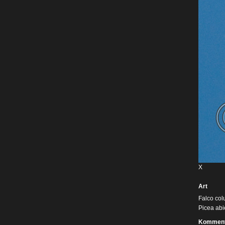
X
Art
Falco col
Picea abi
Komment