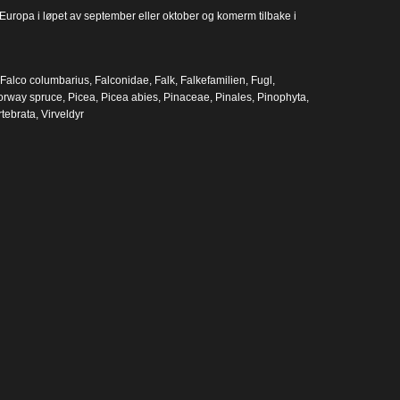
i Europa i løpet av september eller oktober og komerm tilbake i
Falco columbarius
,
Falconidae
,
Falk
,
Falkefamilien
,
Fugl
,
orway spruce
,
Picea
,
Picea abies
,
Pinaceae
,
Pinales
,
Pinophyta
,
rtebrata
,
Virveldyr