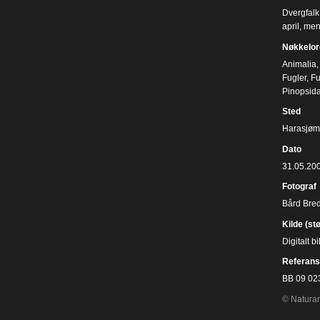
Dvergfalk 
april, me
Nøkkelor
Animalia
,
Fugler
,
Fu
Pinopsid
Sted
Harasjømy
Dato
31.05.20
Fotograf
Bård Bre
Kilde (st
Digitalt 
Referans
BB 09 02
© Naturar