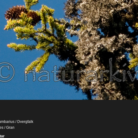
umbarius / Dvergfalk
es / Gran
ar