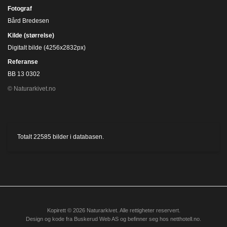
Fotograf
Bård Bredesen
Kilde (størrelse)
Digitalt bilde (4256x2832px)
Referanse
BB 13 0302
© Naturarkivet.no
Totalt
22585
bilder i databasen.
Kopirett © 2026 Naturarkivet. Alle rettigheter reservert.
Design og kode fra
Buskerud Web AS
og befinner seg hos
netthotell.no
.