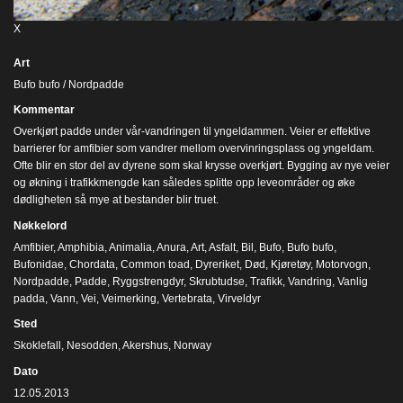
X
Art
Bufo bufo / Nordpadde
Kommentar
Overkjørt padde under vår-vandringen til yngeldammen. Veier er effektive
barrierer for amfibier som vandrer mellom overvinringsplass og yngeldam.
Ofte blir en stor del av dyrene som skal krysse overkjørt. Bygging av nye veier
og økning i trafikkmengde kan således splitte opp leveområder og øke
dødligheten så mye at bestander blir truet.
Nøkkelord
Amfibier
,
Amphibia
,
Animalia
,
Anura
,
Art
,
Asfalt
,
Bil
,
Bufo
,
Bufo bufo
,
Bufonidae
,
Chordata
,
Common toad
,
Dyreriket
,
Død
,
Kjøretøy
,
Motorvogn
,
Nordpadde
,
Padde
,
Ryggstrengdyr
,
Skrubtudse
,
Trafikk
,
Vandring
,
Vanlig
padda
,
Vann
,
Vei
,
Veimerking
,
Vertebrata
,
Virveldyr
Sted
Skoklefall, Nesodden, Akershus, Norway
Dato
12.05.2013