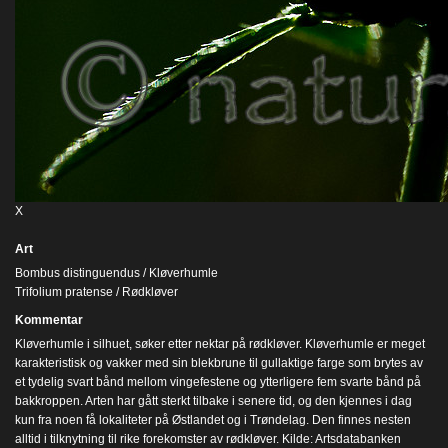
X
Art
Bombus distinguendus / Kløverhumle
Trifolium pratense / Rødkløver
Kommentar
Kløverhumle i silhuet, søker etter nektar på rødkløver. Kløverhumle er meget
karakteristisk og vakker med sin blekbrune til gullaktige farge som brytes av
et tydelig svart bånd mellom vingefestene og ytterligere fem svarte bånd på
bakkroppen. Arten har gått sterkt tilbake i senere tid, og den kjennes i dag
kun fra noen få lokaliteter på Østlandet og i Trøndelag. Den finnes nesten
alltid i tilknytning til rike forekomster av rødkløver. Kilde: Artsdatabanken