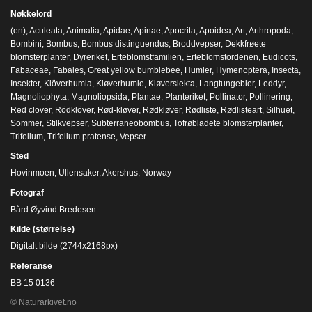
Nøkkelord
(en)
,
Aculeata
,
Animalia
,
Apidae
,
Apinae
,
Apocrita
,
Apoidea
,
Art
,
Arthropoda
,
Bombini
,
Bombus
,
Bombus distinguendus
,
Broddvepser
,
Dekkfrøete
blomsterplanter
,
Dyreriket
,
Erteblomstfamilien
,
Erteblomstordenen
,
Eudicots
,
Fabaceae
,
Fabales
,
Great yellow bumblebee
,
Humler
,
Hymenoptera
,
Insecta
,
Insekter
,
Klöverhumla
,
Kløverhumle
,
Kløverslekta
,
Langtungebier
,
Leddyr
,
Magnoliophyta
,
Magnoliopsida
,
Plantae
,
Planteriket
,
Pollinator
,
Pollinering
,
Red clover
,
Rödklöver
,
Rød-kløver
,
Rødkløver
,
Rødliste
,
Rødlisteart
,
Silhuet
,
Sommer
,
Stilkvepser
,
Subterraneobombus
,
Tofrøbladete blomsterplanter
,
Trifolium
,
Trifolium pratense
,
Vepser
Sted
Hovinmoen, Ullensaker, Akershus, Norway
Fotograf
Bård Øyvind Bredesen
Kilde (størrelse)
Digitalt bilde (2744x2168px)
Referanse
BB 15 0136
© Naturarkivet.no