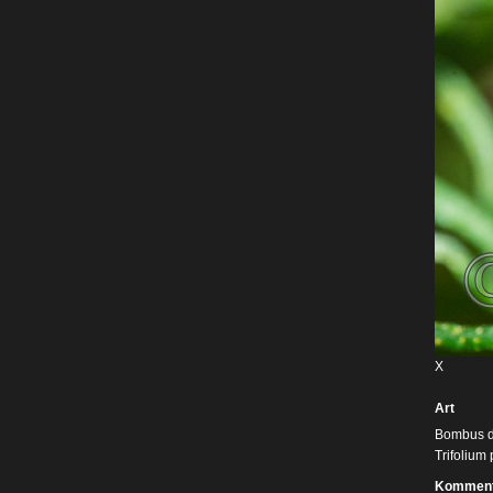
X
Art
Bombus d
Trifolium
Komment