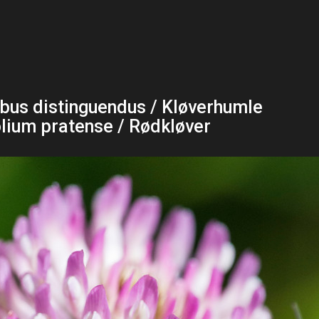
us distinguendus / Kløverhumle
olium pratense / Rødkløver