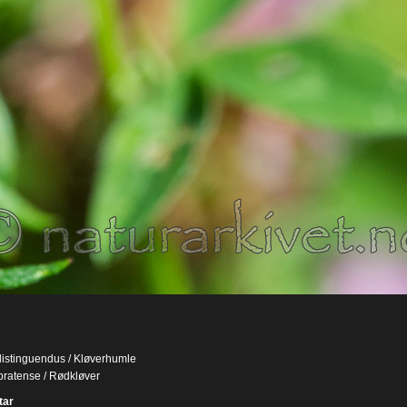
istinguendus / Kløverhumle
 pratense / Rødkløver
ar