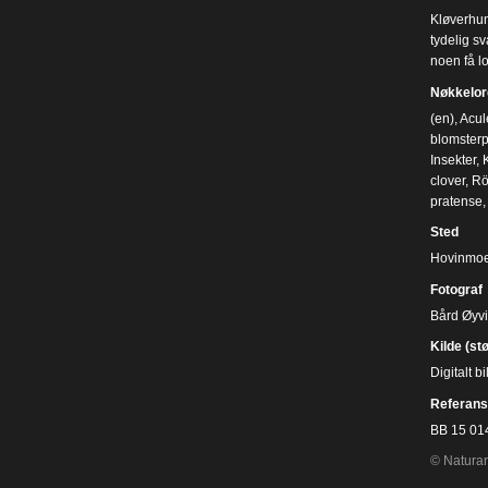
Kløverhum
tydelig sv
noen få lo
Nøkkelor
(en)
,
Acul
blomsterp
Insekter
,
clover
,
Rö
pratense
Sted
Hovinmoen
Fotograf
Bård Øyv
Kilde (st
Digitalt 
Referans
BB 15 01
© Naturar