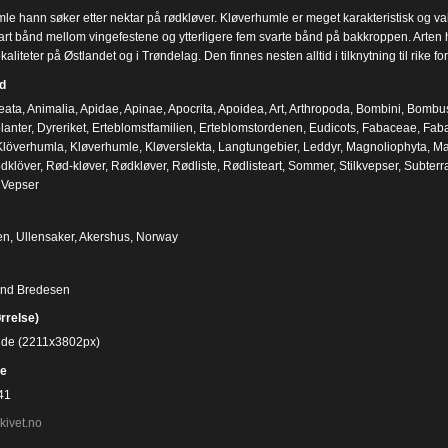
le hann søker etter nektar på rødkløver. Kløverhumle er meget karakteristisk og vak
art bånd mellom vingefestene og ytterligere fem svarte bånd på bakkroppen. Arten har
kaliteter på Østlandet og i Trøndelag. Den finnes nesten alltid i tilknytning til rike
d
eata
,
Animalia
,
Apidae
,
Apinae
,
Apocrita
,
Apoidea
,
Art
,
Arthropoda
,
Bombini
,
Bombu
lanter
,
Dyreriket
,
Erteblomstfamilien
,
Erteblomstordenen
,
Eudicots
,
Fabaceae
,
Faba
Klöverhumla
,
Kløverhumle
,
Kløverslekta
,
Langtungebier
,
Leddyr
,
Magnoliophyta
,
Ma
dklöver
,
Rød-kløver
,
Rødkløver
,
Rødliste
,
Rødlisteart
,
Sommer
,
Stilkvepser
,
Subter
,
Vepser
, Ullensaker, Akershus, Norway
ind Bredesen
ørrelse)
bilde (2211x3802px)
e
41
kivet.no