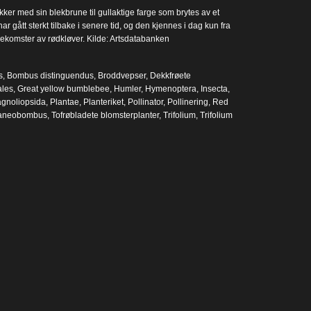
ker med sin blekbrune til gullaktige farge som brytes av et
 gått sterkt tilbake i senere tid, og den kjennes i dag kun fra
 forekomster av rødkløver. Kilde: Artsdatabanken
s
,
Bombus distinguendus
,
Broddvepser
,
Dekkfrøete
les
,
Great yellow bumblebee
,
Humler
,
Hymenoptera
,
Insecta
,
gnoliopsida
,
Plantae
,
Planteriket
,
Pollinator
,
Pollinering
,
Red
raneobombus
,
Tofrøbladete blomsterplanter
,
Trifolium
,
Trifolium