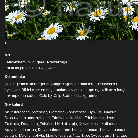
X
Art
Leucanthemum vulgare / Prestekrage
Trifolium pratense / Rødkløver
Kommentar
Naturlige blomsterenger er viktige miljøer for pollinerende insekter i
bymiljøer. Bildet viser en eng dominert av prestekrage og rødkløver langs
havnepromenaden i Oslo by. Oslo Rådhus i bakgrunnen.
Nøkkelord
Art
,
Asteraceae
,
Asterales
,
Blomster
,
Blomstereng
,
Bymiljø
,
Bynatur
,
Dekkfrøete blomsterplanter
,
Erteblomstfamilien
,
Erteblomstordenen
,
Eudicots
,
Fabaceae
,
Fabales
,
Hvid okseøje
,
Kløverslekta
,
Kulturmark
,
Kurvplantefamilien
,
Kurvplanteordenen
,
Leucanthemum
,
Leucanthemum
vulgare
,
Magnoliophyta
,
Magnoliopsida
,
Naturtype
,
Oxeye daisy
,
Plantae
,