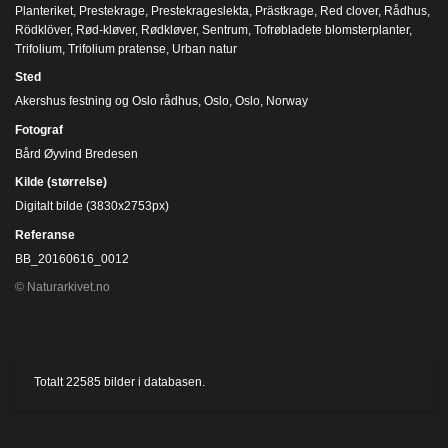
Planteriket
,
Prestekrage
,
Prestekrageslekta
,
Prästkrage
,
Red clover
,
Rådhus
,
Rödklöver
,
Rød-kløver
,
Rødkløver
,
Sentrum
,
Tofrøbladete blomsterplanter
,
Trifolium
,
Trifolium pratense
,
Urban natur
Sted
Akershus festning og Oslo rådhus, Oslo, Oslo, Norway
Fotograf
Bård Øyvind Bredesen
Kilde (størrelse)
Digitalt bilde (3830x2753px)
Referanse
BB_20160616_0012
© Naturarkivet.no
Totalt
22585
bilder i databasen.