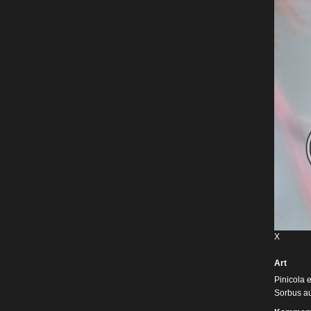
X
Art
Pinicola 
Sorbus au