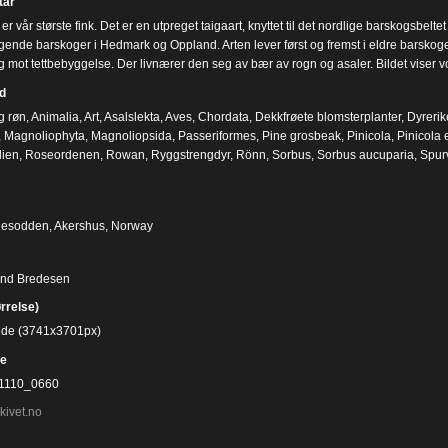
ar
er vår største fink. Det er en utpreget taigaart, knyttet til det nordlige barskogsbelt
gende barskoger i Hedmark og Oppland. Arten lever først og fremst i eldre barskoge
g mot tettbebyggelse. Der livnærer den seg av bær av rogn og asaler. Bildet viser
d
g røn
,
Animalia
,
Art
,
Asalslekta
,
Aves
,
Chordata
,
Dekkfrøete blomsterplanter
,
Dyrerik
,
Magnoliophyta
,
Magnoliopsida
,
Passeriformes
,
Pine grosbeak
,
Pinicola
,
Pinicola 
lien
,
Roseordenen
,
Rowan
,
Ryggstrengdyr
,
Rönn
,
Sorbus
,
Sorbus aucuparia
,
Spur
Nesodden, Akershus, Norway
ind Bredesen
ørrelse)
bilde (3741x3701px)
e
1110_0660
kivet.no