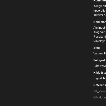
Komment
Konglebit 
høyerelig
sørover o
Nøkkelor
Almindeli
Krognæb
Rosefami
Virveldyr
Sted
Varden, 
Fotograf
Bård Øyv
Kilde (st
Digitalt 
Referans
BB_2019
© Naturar