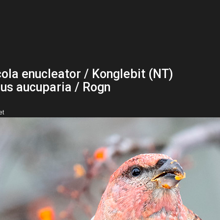
cola enucleator / Konglebit (NT)
us aucuparia / Rogn
et