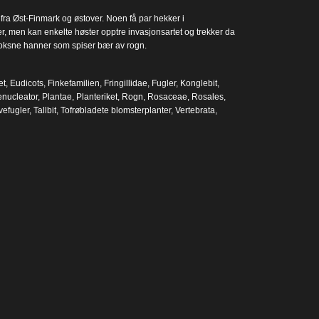
et fra Øst-Finmark og østover. Noen få par hekker i
r, men kan enkelte høster opptre invasjonsartet og trekker da
 voksne hanner som spiser bær av rogn.
et
,
Eudicots
,
Finkefamilien
,
Fringillidae
,
Fugler
,
Konglebit
,
enucleator
,
Plantae
,
Planteriket
,
Rogn
,
Rosaceae
,
Rosales
,
vefugler
,
Tallbit
,
Tofrøbladete blomsterplanter
,
Vertebrata
,