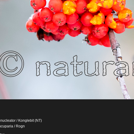
enucleator / Konglebit (NT)
cuparia / Rogn