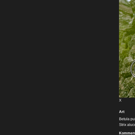
X
Art
Betula pu
Strix aluc
Komment