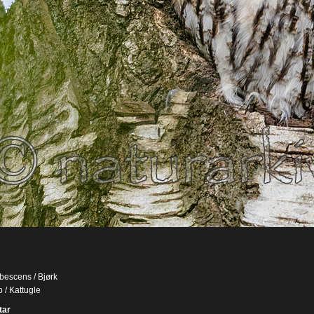
bescens / Bjørk
o / Kattugle
ar