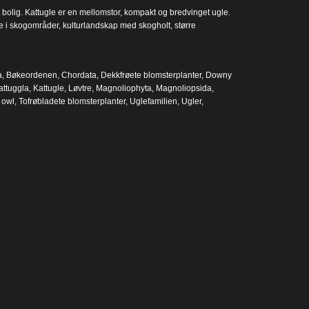
tt bolig. Kattugle er en mellomstor, kompakt og bredvinget ugle.
de i skogområder, kulturlandskap med skogholt, større
a
,
Bøkeordenen
,
Chordata
,
Dekkfrøete blomsterplanter
,
Downy
attuggla
,
Kattugle
,
Løvtre
,
Magnoliophyta
,
Magnoliopsida
,
 owl
,
Tofrøbladete blomsterplanter
,
Uglefamilien
,
Ugler
,