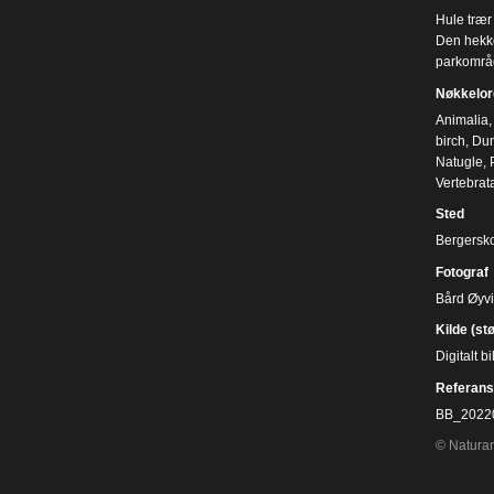
Hule trær 
Den hekke
parkområd
Nøkkelor
Animalia
,
birch
,
Dun
Natugle
,
Vertebrat
Sted
Bergersk
Fotograf
Bård Øyv
Kilde (st
Digitalt 
Referans
BB_2022
© Naturar