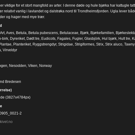
er viktige for et stort mangfold av arter. I denne døde og hule bjørka har kattugle ta
r relativt vanlig i lavlandet og dalstrøka nord til Trondheimsfjorden. Ugla lever bå
er og hager med mye trær.
d
Art
,
Aves
,
Betula
,
Betula pubescens
,
Betulaceae
,
Bjørk
,
Bjørkefamilien
,
Bjørkeslekt
-birk
,
Dyreriket
,
Dødt tre
,
Eudicots
,
Fagales
,
Fugler
,
Glasbjörk
,
Hul bjørk
,
Hult tre
,
K
Plantae
,
Planteriket
,
Ryggstrengdyr
,
Strigidae
,
Strigiformes
,
Strix
,
Strix aluco
,
Tawny
a
,
Virveldyr
ogen, Nesodden, Viken, Norway
ind Bredesen
ørrelse)
bilde (3827x4784px)
e
0905_0021-2
kivet.no