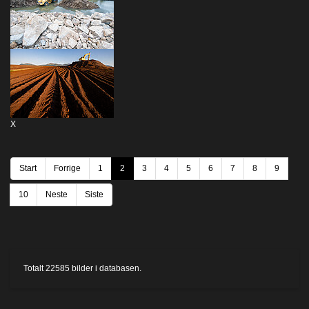
X
Start
Forrige
1
2
3
4
5
6
7
8
9
10
Neste
Siste
Totalt
22585
bilder i databasen.