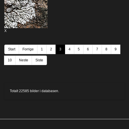
X
Start
Forrige
1
2
3
4
5
6
7
8
9
10
Neste
Siste
Totalt
22585
bilder i databasen.