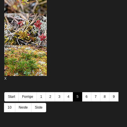
X
Start
Forrige
1
2
3
4
5
6
7
8
9
10
Neste
Siste