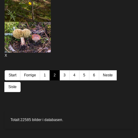
X
Start
Forrige
1
2
3
4
5
6
Neste
Siste
Totalt
22585
bilder i databasen.